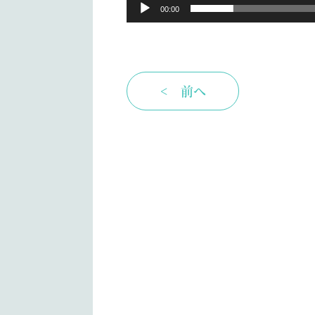
00:00
< 前へ