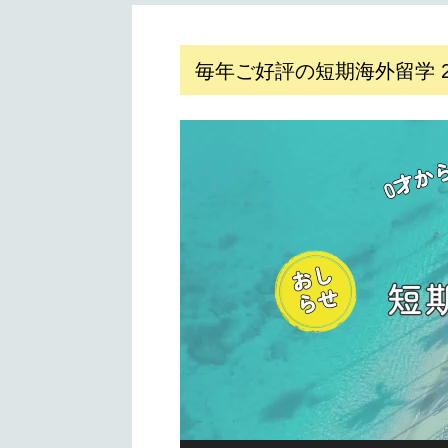
毎年ご好評の短期海外留学 202
動
画
プ
レ
ー
ヤ
ー