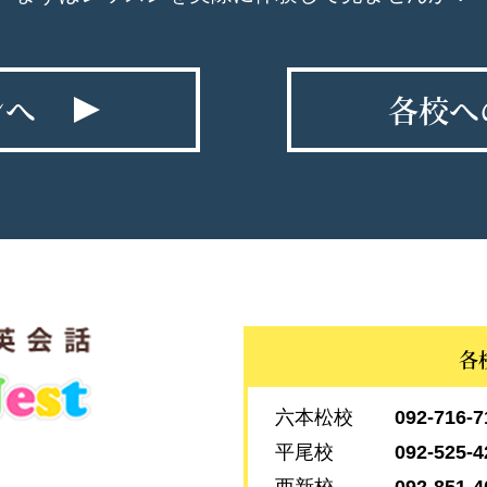
ンへ
各校へ
各
六本松校
092-716-7
平尾校
092-525-4