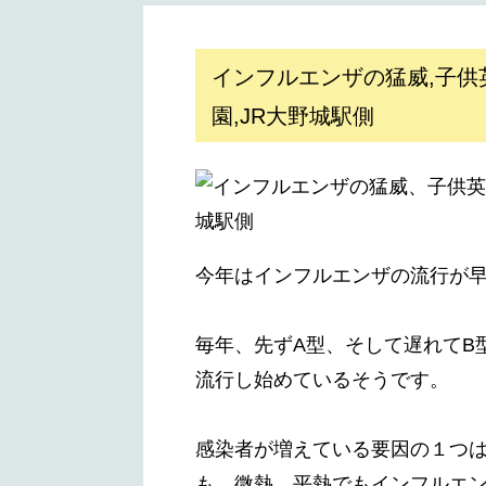
インフルエンザの猛威,子供
園,JR大野城駅側
今年はインフルエンザの流行が
毎年、先ずA型、そして遅れてB型
流行し始めているそうです。
感染者が増えている要因の１つ
も、微熱、平熱でもインフルエ