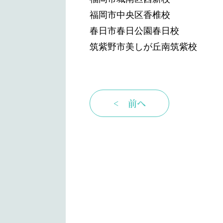
福岡市中央区香椎校
春日市春日公園春日校
筑紫野市美しが丘南筑紫校
< 前へ