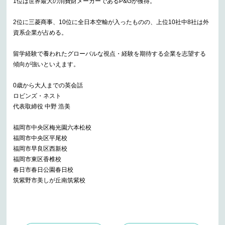
1位は世界最大の消費財メーカーであるP&Gが獲得。
2位に三菱商事、10位に全日本空輸が入ったものの、上位10社中8社は外
資系企業が占める。
留学経験で養われたグローバルな視点・経験を期待する企業を志望する
傾向が強いといえます。
0歳から大人までの英会話
ロビンズ・ネスト
代表取締役 中野 浩美
福岡市中央区梅光園六本松校
福岡市中央区平尾校
福岡市早良区西新校
福岡市東区香椎校
春日市春日公園春日校
筑紫野市美しが丘南筑紫校