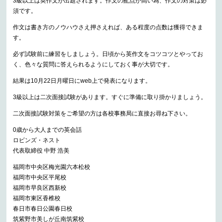
3級以上は英作文が出題されます。作文の配点が高い為、作文の対策は必
須です。
作文は書き方のノウハウさえ押さえれば、ある程度の点数は獲得できま
す。
必ず試験前に練習をしましょう。日頃から英作文をコツコツとやってお
く、色々な質問に答えられるようにしておく事が大切です。
結果は10月22日月曜日にweb上で発表になります。
3級以上は二次面接試験があります。すぐに準備に取り掛かりましょう。
二次面接試験対策をご希望の方は各校事務局に直接お尋ね下さい。
0歳から大人までの英会話
ロビンズ・ネスト
代表取締役 中野 浩美
福岡市中央区梅光園六本松校
福岡市中央区平尾校
福岡市早良区西新校
福岡市東区香椎校
春日市春日公園春日校
筑紫野市美しが丘南筑紫校