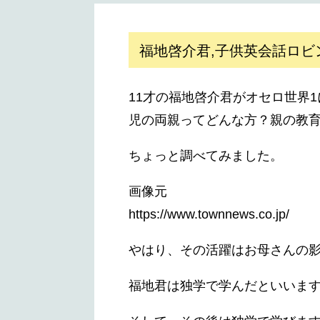
福地啓介君,子供英会話ロビ
11才の福地啓介君がオセロ世界
児の両親ってどんな方？親の教
ちょっと調べてみました。
画像元
https://www.townnews.co.jp/
やはり、その活躍はお母さんの
福地君は独学で学んだといいま