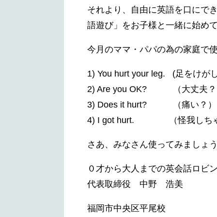
それより、自由に英語を口にで
語遊び」をお子様と一緒に始め
今月のママ・パパの為の家庭で
1) You hurt your leg. (足
2) Are you OK? （大丈
3) Does it hurt? （痛い？）
4) I got hurt. （怪我し
さあ、みなさん使ってみましょ
０才から大人までの英会話ロビ
代表取締役 中野 浩美
福岡市中央区平尾校