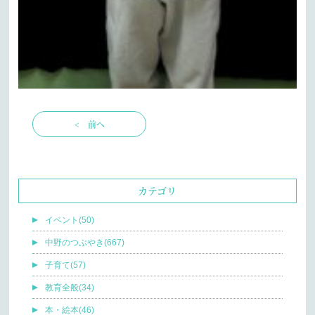
< 前へ
カテゴリ
イベント(50)
中野のつぶやき(667)
子育て(57)
教育全般(34)
本・絵本(46)