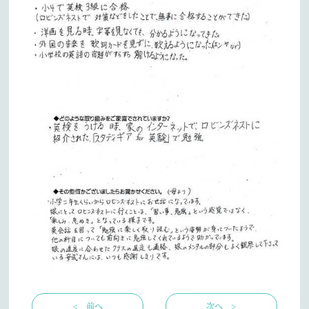
< 前へ
次へ >