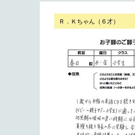
Ｒ．Ｋちゃん（６才）