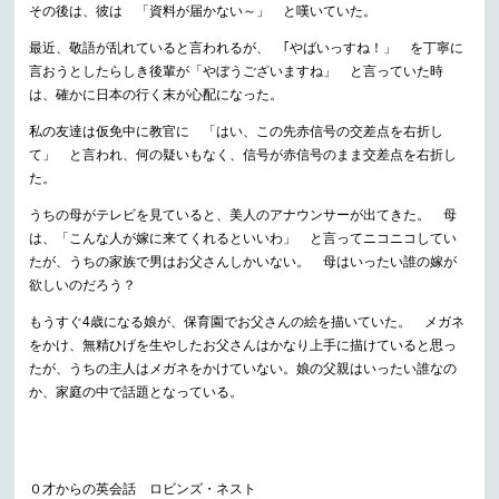
その後は、彼は 「資料が届かない～」 と嘆いていた。
最近、敬語が乱れていると言われるが、 ｢やばいっすね！」 を丁寧に
言おうとしたらしき後輩が「やぼうございますね」 と言っていた時
は、確かに日本の行く末が心配になった。
私の友達は仮免中に教官に 「はい、この先赤信号の交差点を右折し
て」 と言われ、何の疑いもなく、信号が赤信号のまま交差点を右折し
た。
うちの母がテレビを見ていると、美人のアナウンサーが出てきた。 母
は、「こんな人が嫁に来てくれるといいわ」 と言ってニコニコしてい
たが、うちの家族で男はお父さんしかいない。 母はいったい誰の嫁が
欲しいのだろう？
もうすぐ4歳になる娘が、保育園でお父さんの絵を描いていた。 メガネ
をかけ、無精ひげを生やしたお父さんはかなり上手に描けていると思っ
たが、うちの主人はメガネをかけていない。娘の父親はいったい誰なの
か、家庭の中で話題となっている。
０才からの英会話 ロビンズ・ネスト