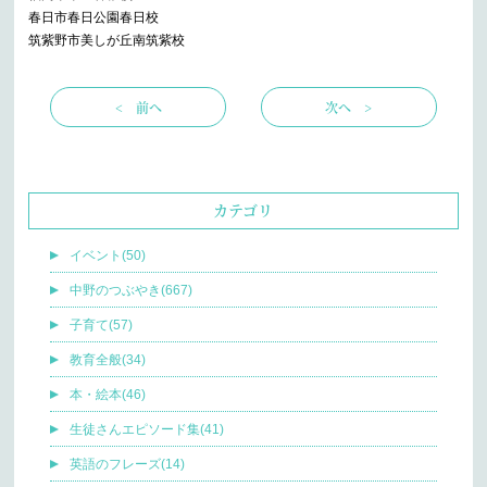
春日市春日公園春日校
筑紫野市美しが丘南筑紫校
< 前へ
次へ >
カテゴリ
イベント(50)
中野のつぶやき(667)
子育て(57)
教育全般(34)
本・絵本(46)
生徒さんエピソード集(41)
英語のフレーズ(14)