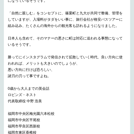
になっているそうです。
「自然に親しむ」をコンセプトに、篠栗町と九大が共同で整備、管理を
していますが、入場料がタダをいい事に、旅行会社が格安バスツアーに
組み込み、たくさんの海外からの観光客も訪れるようになりました。
日本人も含めて、そのマナーの悪さに町は対応に追われる事態になって
いるそうです。
勝ってにインスタグラムで発信されて拡散していく時代、良い方向に使
われれば、メリットも大きいのでしょうが、
悪い方向に行けば恐ろしい、
諸刃の刃って事ですよね。
0歳から大人までの英会話
ロビンズ・ネスト
代表取締役 中野 浩美
福岡市中央区梅光園六本松校
福岡市中央区平尾校
福岡市早良区西新校
福岡市東区香椎校