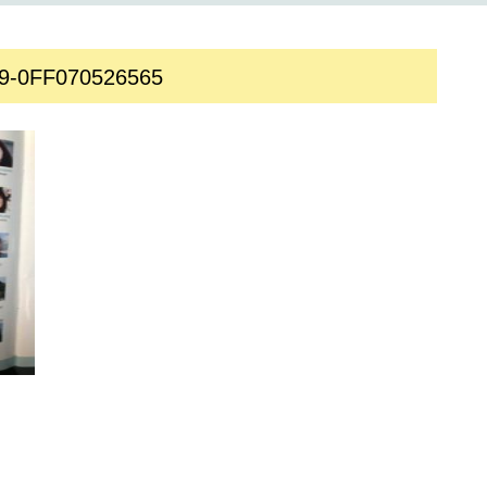
9-0FF070526565